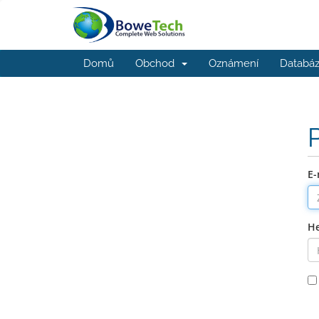
Domů
Obchod
Oznámení
Databáz
E-
He