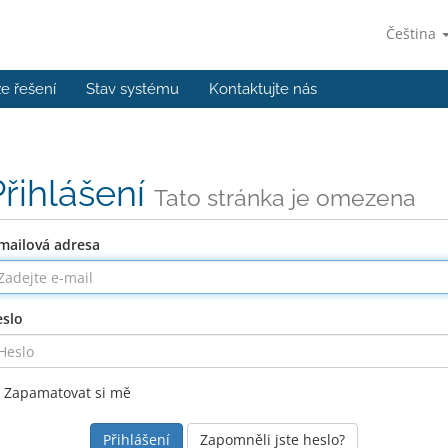
Čeština
e řešení
Stav systému
Kontaktujte nás
Přihlášení
Tato stránka je omezena
mailová adresa
slo
Zapamatovat si mě
Zapomněli jste heslo?